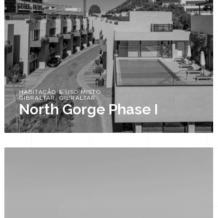
HABITAÇÃO & USO MISTO
GIBRALTAR, GIBRALTAR
North Gorge Phase I