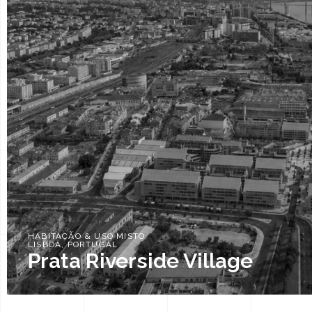
HABITAÇÃO & USO MISTO
LISBOA, PORTUGAL
Prata Riverside Village