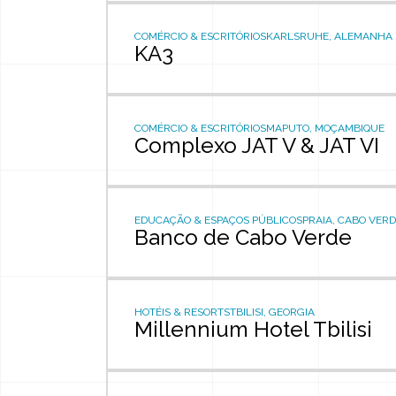
COMÉRCIO & ESCRITÓRIOS
KARLSRUHE, ALEMANHA
KA3
COMÉRCIO & ESCRITÓRIOS
MAPUTO, MOÇAMBIQUE
Complexo JAT V & JAT VI
EDUCAÇÃO & ESPAÇOS PÚBLICOS
PRAIA, CABO VER
Banco de Cabo Verde
HOTÉIS & RESORTS
TBILISI, GEORGIA
Millennium Hotel Tbilisi
Quem somos
O q
propósito
seto
empresas
serv
presença
proj
historial