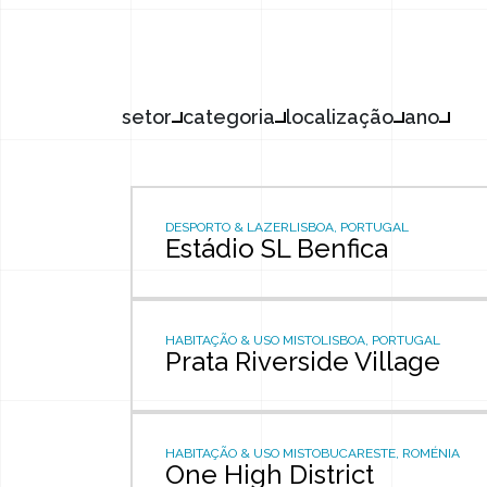
setor
categoria
localização
ano
DESPORTO & LAZER
LISBOA, PORTUGAL
Estádio SL Benfica
HABITAÇÃO & USO MISTO
LISBOA, PORTUGAL
Prata Riverside Village
HABITAÇÃO & USO MISTO
BUCARESTE, ROMÉNIA
One High District