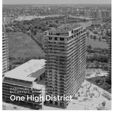
HABITAÇÃO & USO MISTO
BUCARESTE, ROMÉNIA
One High District