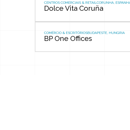
certificações
CENTROS COMERCIAIS & RETAIL
CORUNHA, ESPANH
políticas
Dolce Vita Coruña
COMÉRCIO & ESCRITÓRIOS
BUDAPESTE, HUNGRIA
BP One Offices
Aviso de Privacidade
Política de Privacidade
Política 