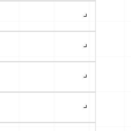
os
Fale connosco
contactos
facebook
instagram