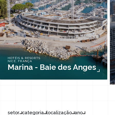
HOTÉIS & RESORTS
NICE, FRANÇA
Marina - Baie des Anges
setor
categoria
localização
ano